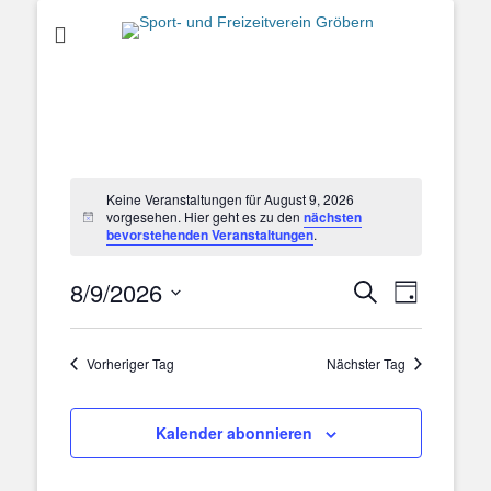
Sport- und
Freizeitverein
Gröbern
Keine Veranstaltungen für August 9, 2026
vorgesehen. Hier geht es zu den
nächsten
bevorstehenden Veranstaltungen
.
8/9/2026
Veranstal
Veranstaltung
Suche
Tag
Ansichten
Suche
Datum
Navigatio
und
wählen.
Vorheriger Tag
Nächster Tag
Ansichten,
Navigation
Kalender abonnieren