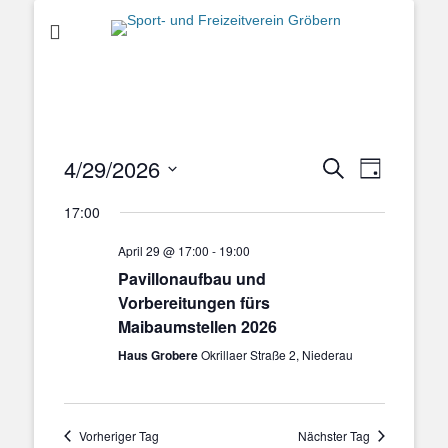
Sport- und
Freizeitverein
Gröbern
4/29/2026
Veranstal
Veranstaltung
Suche
Tag
Ansichten
Suche
Datum
Navigatio
17:00
und
wählen.
Ansichten,
April 29 @ 17:00
-
19:00
Navigation
Pavillonaufbau und
Vorbereitungen fürs
Maibaumstellen 2026
Haus Grobere
Okrillaer Straße 2, Niederau
Vorheriger Tag
Nächster Tag